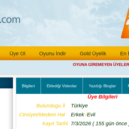
Üye Ol
Oyunu İndir
Gold Üyelik
En 
OYUNA GİREMEYEN ÜYELERİMİ
Bilgileri
Eklediği Videolar
Yazdığı Bloglar
Üye Bilgileri
Bulundugu İl
Türkiye
Cinsiyet/Medeni Hal
Erkek
/
Evli
Kayıt Tarihi
7/3/2026
( 155 gün önce 