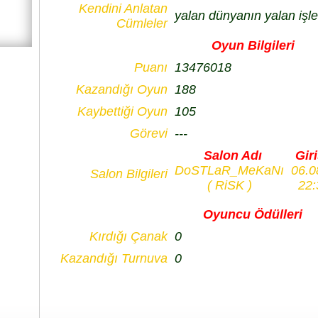
Kendini Anlatan
yalan dünyanın yalan işle
Cümleler
Oyun Bilgileri
Puanı
13476018
Kazandığı Oyun
188
Kaybettiği Oyun
105
Görevi
---
Salon Adı
Giri
DoSTLaR_MeKaNı
06.0
Salon Bilgileri
( RiSK )
22:
Oyuncu Ödülleri
Kırdığı Çanak
0
Kazandığı Turnuva
0