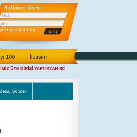
Şifremi Unuttum
İyi 100
İletişim
Z ÜYE GİRİŞİ YAPTIKTAN SONRA ANA SAYFAMIZDAN SALONA Gİ
Mesaj Gönder
)