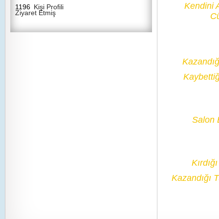
Kendini 
1196
Kişi Profili
Ziyaret Etmiş
Cü
Kazandığ
Kaybetti
Salon B
Kırdığ
Kazandığı 