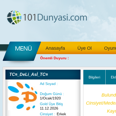
Anasayfa
Üye Ol
Oyunu
Önemli Duyuru :
TC¤_DeLi_Asİ_TC¤
Bilgileri
Ekl
Ad Soyad :
Doğum Günü :
Bulund
1/Ocak/1920
Cinsiyet/Med
Gold Üye Bitiş
11.12.2026
Kayı
Cinsiyet :
Erkek