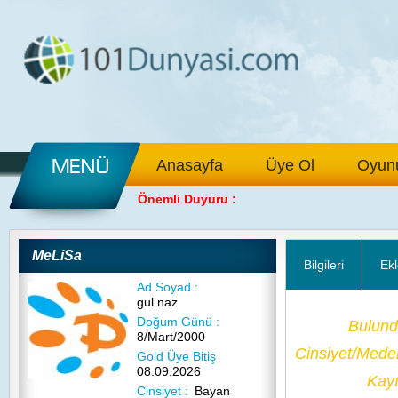
Anasayfa
Üye Ol
Oyunu
Önemli Duyuru :
MeLiSa
Bilgileri
Ekl
Ad Soyad :
gul naz
Doğum Günü :
Bulund
8/Mart/2000
Cinsiyet/Med
Gold Üye Bitiş
08.09.2026
Kayı
Cinsiyet :
Bayan