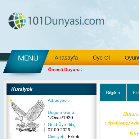
Anasayfa
Üye Ol
Oyunu
Önemli Duyuru :
Kuralyok
Bilgileri
Ekl
Ad Soyad :
Doğum Günü :
Bulun
1/Ocak/1920
Cinsiyet/Med
Gold Üye Bitiş
07.09.2026
Kayı
Cinsiyet :
Erkek