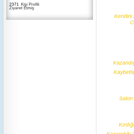
2371
Kişi Profili
Ziyaret Etmiş
Kendini
C
Kazandı
Kaybetti
Salon 
Kırdığ