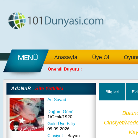
Anasayfa
Üye Ol
Oyunu
Önemli Duyuru :
AdaNuR
- Site Yetkilisi
Bilgileri
Ekl
Ad Soyad :
Doğum Günü :
Bulun
1/Ocak/1920
Cinsiyet/Med
Gold Üye Bitiş
09.09.2026
Kayı
Cinsiyet :
Bayan