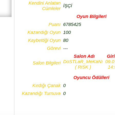
Kendini Anlatan
İŞÇİ
Cümleler
Oyun Bilgileri
Puanı
6785425
Kazandığı Oyun
100
Kaybettiği Oyun
80
Görevi
---
Salon Adı
Giri
DoSTLaR_MeKaNı
09.0
Salon Bilgileri
( RiSK )
14:
Oyuncu Ödülleri
Kırdığı Çanak
0
Kazandığı Turnuva
0