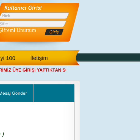
Şifremi Unuttum
İyi 100
İletişim
İZ ÜYE GİRİŞİ YAPTIKTAN SONRA ANA SAYFAMIZDAN SALONA G
Mesaj Gönder
 )