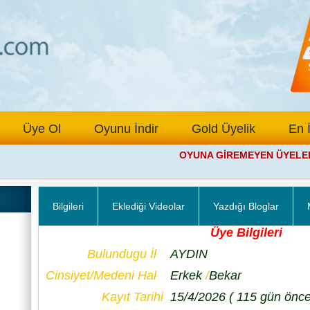
Üye Ol
Oyunu İndir
Gold Üyelik
En 
OYUNA GİREMEYEN ÜYELERİM
Bilgileri
Eklediği Videolar
Yazdığı Bloglar
Üye Bilgileri
Bulundugu İl
AYDIN
Cinsiyet/Medeni Hal
Erkek
/
Bekar
Kayıt Tarihi
15/4/2026
( 115 gün önce