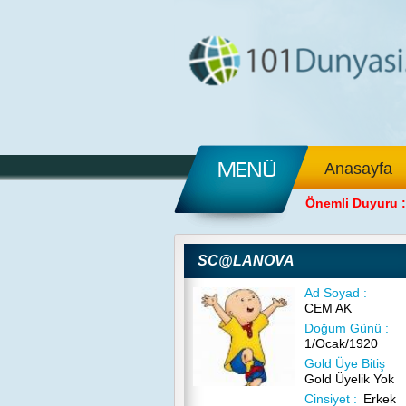
Anasayfa
Önemli Duyuru :
SC@LANOVA
Ad Soyad :
CEM AK
Doğum Günü :
1/Ocak/1920
Gold Üye Bitiş
Gold Üyelik Yok
Cinsiyet :
Erkek